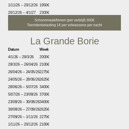
1/11/26 – 20/12/26
1950€
20/12/26 – 4/1/27
2300€
Schoonmaak/linnen (per verblijf) 300€
Toeristenbelasting 1€ per volwassene per nacht
La Grande Borie
Datum
Week
4/1/26 – 29/3/26
2000€
29/3/26 – 26/04/26
2100€
26/04/26 – 24/05/26
2275€
24/05/26 – 28/06/26
2625€
28/06/26 – 5/07/26
3400€
5/07/26 – 23/08/26
3700€
23/08/26 – 30/08/26
3400€
30/08/26 – 27/09/26
2625€
27/09/26 – 1/11/26
2275€
1/11/26 – 20/12/26
2100€