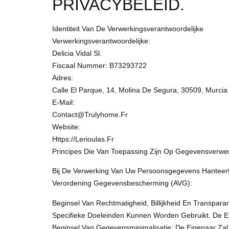
PRIVACYBELEID.
Identiteit Van De Verwerkingsverantwoordelijke
Verwerkingsverantwoordelijke:
Delicia Vidal Sl.
Fiscaal Nummer: B73293722
Adres:
Calle El Parque, 14, Molina De Segura, 30509, Murcia
E-Mail:
Contact@trulyhome.fr
Website:
Https://lerioulas.fr
Principes Die Van Toepassing Zijn Op Gegevensverwe
Bij De Verwerking Van Uw Persoonsgegevens Hanteer
Verordening Gegevensbescherming (AVG):
Beginsel Van Rechtmatigheid, Billijkheid En Transpar
Specifieke Doeleinden Kunnen Worden Gebruikt. De Eig
Beginsel Van Gegevensminimalisatie: De Eigenaar Zal