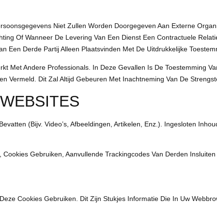
Persoonsgegevens Niet Zullen Worden Doorgegeven Aan Externe Organi
hting Of Wanneer De Levering Van Een Dienst Een Contractuele Relatie
n Een Derde Partij Alleen Plaatsvinden Met De Uitdrukkelijke Toeste
Met Andere Professionals. In Deze Gevallen Is De Toestemming Van D
Vermeld. Dit Zal Altijd Gebeuren Met Inachtneming Van De Strengst
 WEBSITES
atten (bijv. Video’s, Afbeeldingen, Artikelen, Enz.). Ingesloten Inhou
ookies Gebruiken, Aanvullende Trackingcodes Van Derden Insluiten 
eze Cookies Gebruiken. Dit Zijn Stukjes Informatie Die In Uw Webb