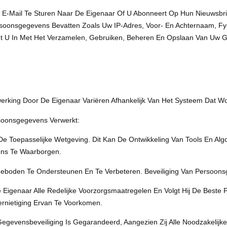
​e-Mail Te Sturen Naar De Eigenaar Of U Abonneert Op Hun Nieuwsbr
ersoonsgegevens Bevatten Zoals Uw IP-Adres, Voor- En Achternaam, F
temt U In Met Het Verzamelen, Gebruiken, Beheren En Opslaan Van Uw
king Door De Eigenaar Variëren Afhankelijk Van Het Systeem Dat Wo
soonsgegevens Verwerkt:
e Toepasselijke Wetgeving. Dit Kan De Ontwikkeling Van Tools En Al
ens Te Waarborgen.
boden Te Ondersteunen En Te Verbeteren. Beveiliging Van Persoon
naar Alle Redelijke Voorzorgsmaatregelen En Volgt Hij De Beste Pra
rnietiging Ervan Te Voorkomen.
egevensbeveiliging Is Gegarandeerd, Aangezien Zij Alle Noodzakelijk