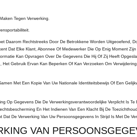
 Maken Tegen Verwerking.
sportabiliteit.
oet Daarom Rechtstreeks Door De Betrokkene Worden Uitgeoefend, Doo
ekent Dat Elke Klant, Abonnee Of Medewerker Die Op Enig Moment Zijn
rmatie Kan Opvragen Over De Gegevens Die Hij Of Zij Heeft Opgeslag
 Het Gebruik Ervan Kan Beperken Of Kan Verzoeken Om Verwijderin
amen Met Een Kopie Van Uw Nationale Identiteitsbewijs Of Een Gelij
g Op Gegevens Die De Verwerkingsverantwoordelijke Verplicht Is Te B
echtsbescherming En Het Indienen Van Een Klacht Bij De Toezichthouden
 Dat De Verwerking Van Uw Persoonsgegevens In Strijd Is Met De Ver
RKING VAN PERSOONSGEGE