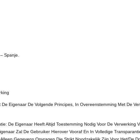
 – Spanje.
rking
t De Eigenaar De Volgende Principes, In Overeenstemming Met De Ve
antie: De Eigenaar Heeft Altijd Toestemming Nodig Voor De Verwerkin
enaar Zal De Gebruiker Hierover Vooraf En In Volledige Transparanti
 Alleen Gegevens Opvragen Die Strikt Noodzakelijk Zijn Voor Het/de