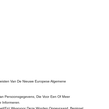
reisten Van De Nieuwe Europese Algemene
g Van Persoonsgegevens, Die Voor Een Of Meer
e Informeren.
 Doel(en) Waarvoor Deze Worden Opgevraagd. Beginsel