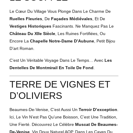
Le Cœur Du Village Vous Plonge Dans Le Charme De
Ruelles Fleuries
, De
Façades Médiévales
, Et De
Vestiges Historiques
Fascinants. Ne Manquez Pas Le
Château Du XIIe Siècle
, Les Ruines Fortifiées, Ou
Encore La
Chapelle Notre-Dame D’Aubune
, Petit Bijou
D’art Roman.
C’est Un Véritable Voyage Dans Le Temps… Avec
Les
Dentelles De Montmirail En Toile De Fond
.
TERRE DE VIGNES ET
D’OLIVIERS
Beaumes-De-Venise, C’est Aussi Un
Terroir D’exception
.
Ici, Le Vin N’est Pas Qu’une Boisson, C’est Une Tradition,
Une Fierté. Découvrez Le Célèbre
Muscat De Beaumes-
De-Venise
, Vin Doux Naturel AOP, Dans Les Caves Du