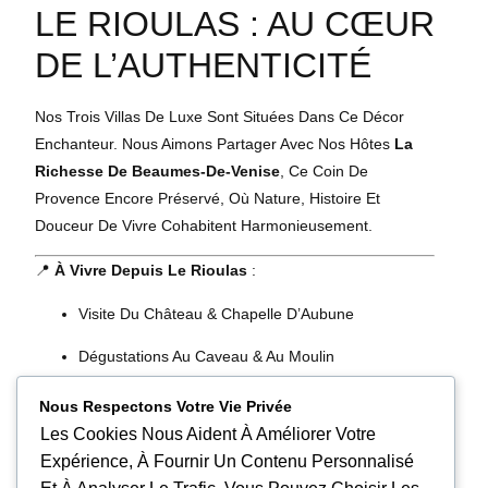
LE RIOULAS : AU CŒUR
DE L’AUTHENTICITÉ
Nos Trois Villas De Luxe Sont Situées Dans Ce Décor
Enchanteur. Nous Aimons Partager Avec Nos Hôtes
La
Richesse De Beaumes-De-Venise
, Ce Coin De
Provence Encore Préservé, Où Nature, Histoire Et
Douceur De Vivre Cohabitent Harmonieusement.
📍
À Vivre Depuis Le Rioulas
:
Visite Du Château & Chapelle D’Aubune
Dégustations Au Caveau & Au Moulin
Randonnées Dans Les Dentelles
Nous Respectons Votre Vie Privée
Les Cookies Nous Aident À Améliorer Votre
Balade Au Lever Du Soleil Au Milieu Des Oliviers
Expérience, À Fournir Un Contenu Personnalisé
Et Si Votre Prochain Séjour Était L’occasion De